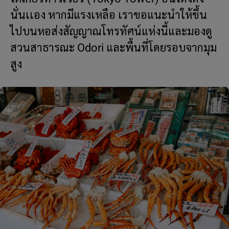
นั่นเเอง หากมีแรงเหลือ เราขอแนะนำให้ขึ้น
ไปบนหอส่งสัญญาณโทรทัศน์แห่งนี้และมองดู
สวนสาธารณะ Odori และพื้นที่โดยรอบจากมุม
สูง