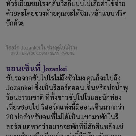
ทัวร์เยี่ยมชมโรงกลั่นวิสกี้แบบไม่เสียค่าใช้จ่าย
ด้วยล่ะโดยช่วงท้ายคุณจะได้ชิมเหล้าแบบฟรีๆ
อีกด้วย
รีสอร์ต Jozankei ในช่วงฤดูใบไม้ร่วง
SHUTTERSTOCK.COM / SEAN PAVONE
ออนเซ็นที่ Jozankei
ขับรถจากซัปโปโรไม่ถึงชั่วโมง คุณก็จะไปถึง
Jozankei ซึ่งเป็นรีสอร์ตออนเซ็นหรือบ่อน้ำพุ
ร้อนธรรมชาติ ที่ทั้งชาวซัปโปโรและนักท่อง
เที่ยวชอบไป รีสอร์ตแห่งนี้มีออนเซ็นมากกว่า
20 บ่อสำหรับคนที่ไม่ได้เป็นแขกมาพักในรี
สอร์ต แต่หากว่าอยากจะพักที่นี่สักคืนหลังแช่