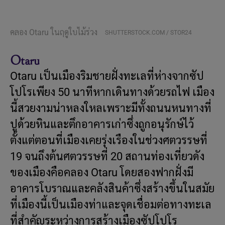
คลอง Otaru ในฤดูใบไม้ร่วง
SHUTTERSTOCK.COM / STOR24
Otaru
Otaru เป็นเมืองริมชายฝั่งทะเลที่ห่างจากซัป
โปโรเพียง 50 นาทีหากเดินทางด้วยรถไฟ เมือง
นี้สวยงามน่าหลงใหลเพราะมีทั้งถนนหนทางที่
ปูด้วยหินและตึกอาคารเก่าซึ่งถูกอนุรักษ์ไว้
ตั้งแต่ตอนที่เมืองเคยรุ่งเรืองในช่วงศตวรรษที่
19 จนถึงต้นศตวรรษที่ 20 สถานท่องเที่ยวดัง
ของเมืองคือคลอง Otaru โดยสองฟากฝั่งมี
อาคารโบราณและคลังสินค้าซึ่งสร้างขึ้นในสมัย
ที่เมืองนี้เป็นเมืองท่าและจุดเชื่อมต่อทางทะเล
ที่สำคัญระหว่างการสร้างเมืองซัปโปโร