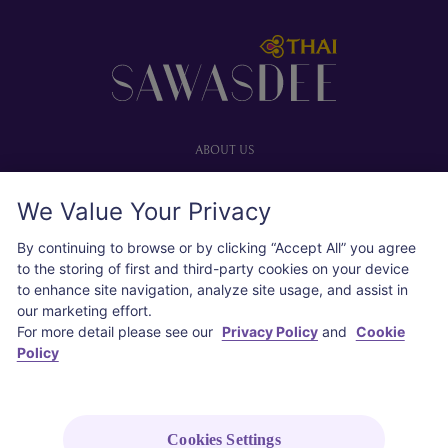
Footer
ABOUT US
Our website
We Value Your Privacy
Advertise with us
User agreement
By continuing to browse or by clicking “Accept All” you agree
Privacy policy
to the storing of first and third-party cookies on your device
to enhance site navigation, analyze site usage, and assist in
Cookie policy
our marketing effort.
For more detail please see our
Privacy Policy
and
Cookie
SOCIAL
Policy
Instagram
COPYRIGHT © 2026 Thai Airways International Public Company Limited
Cookies Settings