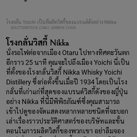
โรงกลั่น Yoichi เป็นที่ผลิตวิสกี้ของแบรนด์ดังอย่าง Nikka
SHUTTERSTOCK.COM / JERRICK CHUA
โรงกลั่นวิสกี้ Nikka
นั่งรถไฟต่อจากเมือง Otaru ไปทางทิศตะวันตก
อีกราว 25 นาที คุณจะไปถึงเมือง Yoichi นี่เป็น
ที่ตั้งของโรงกลั่นวิสกี้ Nikka Whisky Yoichi
Distillery ซึ่งก่อตั้งขึ้นเมื่อปี 1934 โดยเป็นโรง
กลั่นที่เก่าแก่ที่สุดของแบรนด์วิสกี้ดังของญี่ปุ่น
อย่าง Nikka ที่นี่มีพิพิธภัณฑ์ซึ่งคุณสามารถ
เข้าไปดูของจัดแสดงหลากหลายชนิดที่จะบอก
เล่าเรื่องราวประวัติศาสตร์ของบริษัทและขั้น
ตอนในการผลิตวิสกี้ของพวกเขา อย่าลืมจอง