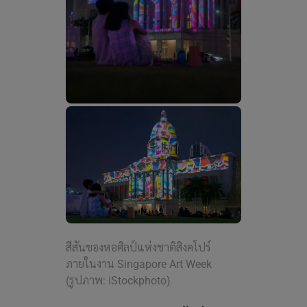
สีสันของหอศิลป์แห่งชาติสิงคโปร์
ภายในงาน Singapore Art Week
(รูปภาพ: iStockphoto)