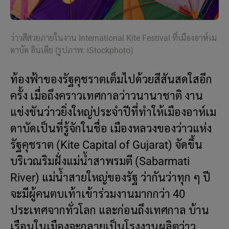
ว่าวสีสวยภายในงาน International Kite Festival ที่เมืองอาห์เม
ดาบัด อินเดีย (รูปภาพ: iStockphoto)
ท้องฟ้าของรัฐคุชราตเต็มไปด้วยสีสันสดใสอีก
ครั้ง เมื่อถึงคราวเทศกาลว่าวนานาชาติ งาน
แข่งขันว่าวยิ่งใหญ่ประจำปีที่ทำให้เมืองอาห์เม
ดาบัดเป็นที่รู้จักในชื่อ เมืองหลวงของว่าวแห่ง
รัฐคุชราต (Kite Capital of Gujarat) จัดขึ้น
บริเวณริมฝั่งแม่น้ำสาพรมตี (Sabarmati
River) แม่น้ำสายใหญ่ของรัฐ ว่ากันว่าทุก ๆ ปี
จะมีผู้คนตบเท้าเข้าร่วมงานมากกว่า 40
ประเทศจากทั่วโลก และก่อนถึงเทศกาล บ้าน
เรือนในเมืองจะกลายเป็นโรงงานผลิตว่าว