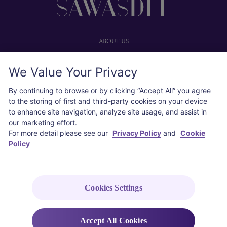
ABOUT US
Our website
We Value Your Privacy
Advertise with us
User agreement
By continuing to browse or by clicking “Accept All” you agree
Privacy policy
to the storing of first and third-party cookies on your device
to enhance site navigation, analyze site usage, and assist in
Cookie policy
our marketing effort.
For more detail please see our
Privacy Policy
and
Cookie
SOCIAL
Policy
Instagram
COPYRIGHT © 2026 Thai Airways International Public Company Limited
Cookies Settings
(THAI). All rights reserved.
Accept All Cookies