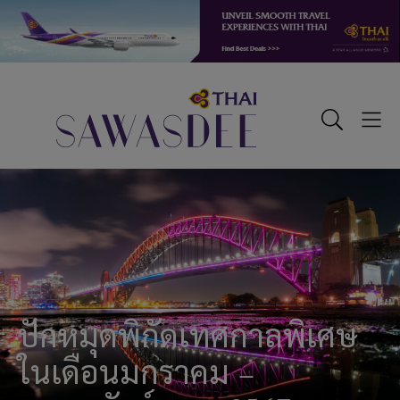
Skip
Skip
Skip
to
to
to
primary
main
footer
navigation
content
Sawasdee
Toggle
Togg
Search
Men
ปักหมุดพิกัดเทศกาลพิเศษ
ในเดือนมกราคม –