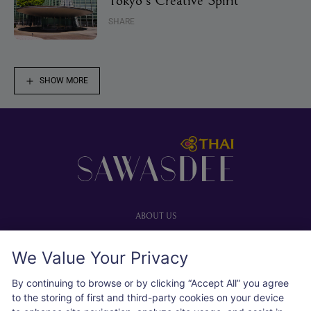
Tokyo's Creative Spirit
SHARE
SHOW MORE
Footer
ABOUT US
Our website
We Value Your Privacy
Advertise with us
User agreement
By continuing to browse or by clicking “Accept All” you agree
Privacy policy
to the storing of first and third-party cookies on your device