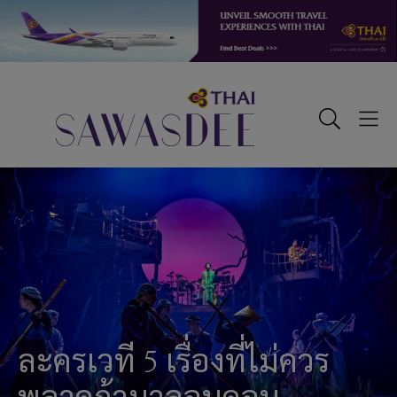
Skip
Skip
Skip
to
to
to
primary
main
footer
navigation
content
Sawasdee
Toggle
Togg
Search
Men
ละครเวที 5 เรื่องที่ไม่ควร