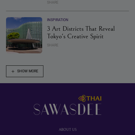
SHARE
INSPIRATION
3 Art Districts That Reveal
Tokyo's Creative Spirit
SHARE
SHOW MORE
Footer
ABOUT US