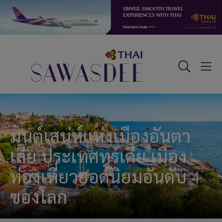
Skip
Skip
Skip
to
to
to
primary
main
footer
navigation
content
Sawasdee
Toggle
Togg
Search
Men
มนต์เสน่ห์แห่งเมืองอันตา
เลีย ประเทศทูร์เคีย เมือง
ท่องเที่ยวยอดนิยมอันดับ 4
ของโลก