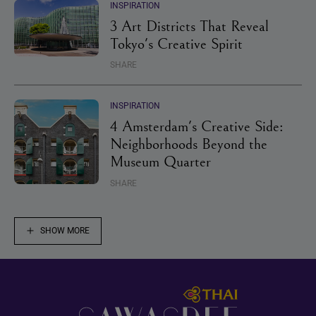
INSPIRATION
3 Art Districts That Reveal
Tokyo's Creative Spirit
SHARE
INSPIRATION
4 Amsterdam's Creative Side:
Neighborhoods Beyond the
Museum Quarter
SHARE
SHOW MORE
Footer