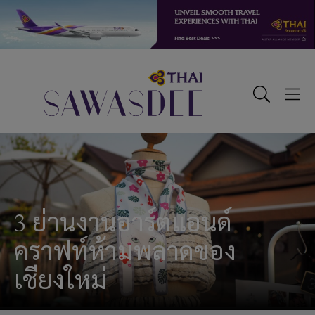
Skip
Skip
Skip
to
to
to
primary
main
footer
navigation
content
Sawasdee
Toggle
Togg
Search
Men
3 ย่านงานอาร์ตแอนด์
คราฟท์ห้ามพลาดของ
เชียงใหม่