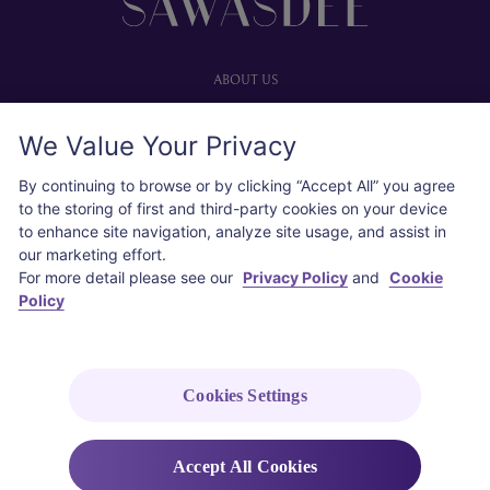
ABOUT US
Our website
We Value Your Privacy
Advertise with us
User agreement
By continuing to browse or by clicking “Accept All” you agree
Privacy policy
to the storing of first and third-party cookies on your device
to enhance site navigation, analyze site usage, and assist in
Cookie policy
our marketing effort.
For more detail please see our
Privacy Policy
and
Cookie
SOCIAL
Policy
Instagram
COPYRIGHT © 2026 Thai Airways International Public Company Limited
Cookies Settings
(THAI). All rights reserved.
Accept All Cookies