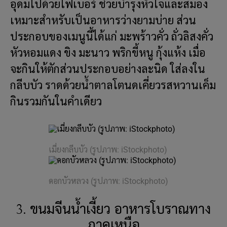
อุดมไปด้วยไฟเบอร์ ช่วยบำรุงหัวใจและสมอง
เหมาะสำหรับเป็นอาหารว่างยามบ่าย ส่วน
ประกอบของเมนูนี้ได้แก่ มะพร้าวคั่ว ถั่วลิสงคั่ว
หัวหอมแดง ขิง มะนาว พริกขี้หนู กุ้งแห้ง เมื่อ
จะกินให้ตักส่วนประกอบอย่างละนิด ใส่ลงใน
กลีบบัว ราดด้วยน้ำตาลโตนดเคี่ยวรสหวานเค็ม
กินรวมกันในคำเดียว
เมี่ยงกลีบบัว (รูปภาพ: iStockphoto)
ดอกบัวหลวง (รูปภาพ: iStockphoto)
3. ขนมจีนน้ำเงี้ยว อาหารโบราณทาง
ภาคเหนือ