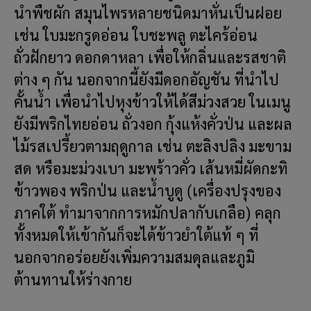
นำพืชผัก สมุนไพรหลายชนิดมาหั่นเป็นฝอย
เช่น ใบมะกรูดอ่อน ใบชะพลู ตะไคร้อ่อน
ถั่วฝักยาว ดอกดาหลา เพื่อให้กลิ่นและรสชาติ
ต่าง ๆ กัน นอกจากนี้ยังมีดอกอัญชัน ที่นำไป
คั้นน้ำ เพื่อนำไปหุงข้าวให้ได้สีม่วงสวย ในเมนู
ยังมีพริกไทยอ่อน ถั่วงอก กุ้งแห้งคั่วป่น และผล
ไม้รสเปรี้ยวตามฤดูกาล เช่น ตะลิงปลิง มะขาม
สด หรือมะม่วงเบา มะพร้าวคั่ว เส้นหมี่ผัดกะทิ
ข้าวพอง พริกป่น และน้ำบูดู (เครื่องปรุงของ
ภาคใต้ ทำมาจากการหมักปลากับเกลือ) คลุก
ทั้งหมดให้เข้ากันก็จะได้ข้าวยำใต้แท้ ๆ ที่
นอกจากอร่อยยังเพิ่มความสมดุลและภูมิ
ต้านทานให้ร่างกาย