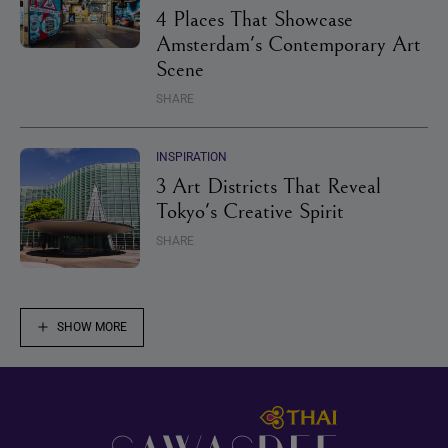
4 Places That Showcase
Amsterdam's Contemporary Art
Scene
SHARE
INSPIRATION
3 Art Districts That Reveal
Tokyo's Creative Spirit
SHARE
SHOW MORE
Footer