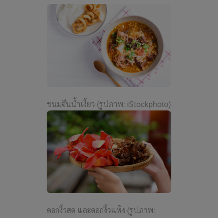
ขนมจีนน้ำเงี้ยว (รูปภาพ: iStockphoto)
ดอกงิ้วสด และดอกงิ้วแห้ง (รูปภาพ: