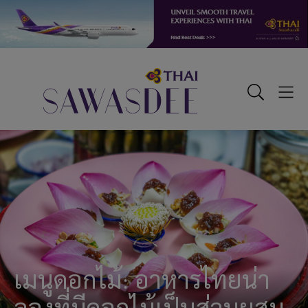
Skip
Skip
Skip
to
to
to
primary
main
footer
navigation
content
Sawasdee
Toggle
Togg
Search
Men
เมนูดอกไม้: อาหารไทยน่า