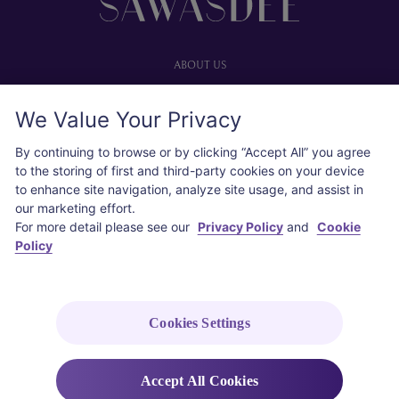
ABOUT US
Our website
We Value Your Privacy
Advertise with us
User agreement
By continuing to browse or by clicking “Accept All” you agree
Privacy policy
to the storing of first and third-party cookies on your device
to enhance site navigation, analyze site usage, and assist in
Cookie policy
our marketing effort.
For more detail please see our
Privacy Policy
and
Cookie
SOCIAL
Policy
Instagram
COPYRIGHT © 2026 Thai Airways International Public Company Limited
Cookies Settings
(THAI). All rights reserved.
Accept All Cookies