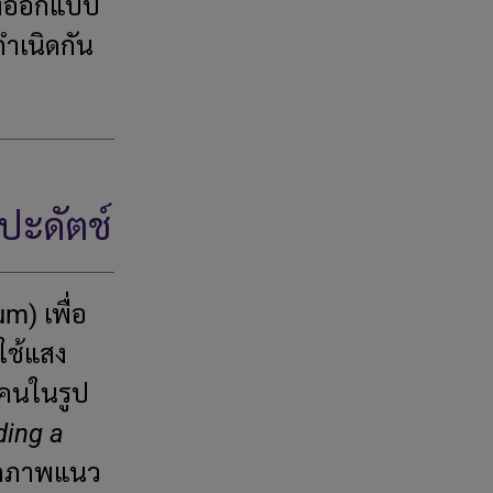
จึงออกแบบ
นกำเนิดกัน
ปะดัตช์
m) เพื่อ
ใช้แสง
บคนในรูป
ding a
วาดภาพแนว