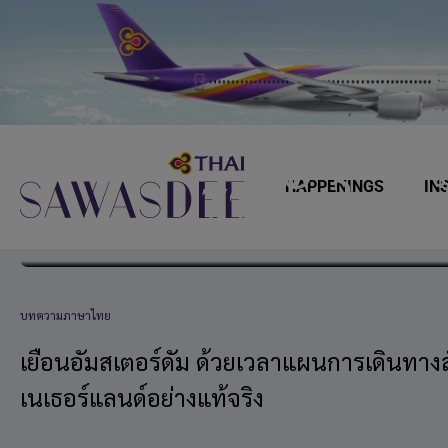
Skip
Skip
Skip
to
to
to
primary
main
footer
navigation
content
HAPPENINGS
IN
72 ชั่วโมง
Sawasdee
บทความภาษาไทย
เยือนอัมสเตอร์ดัม ด้วยเวลาแผนการเดินทาง
เนเธอร์แลนด์อย่างแท้จริง