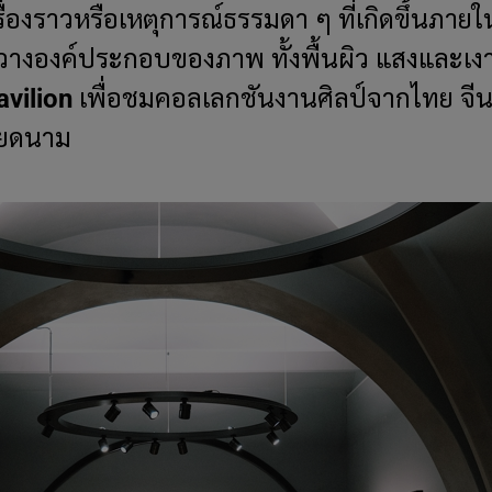
รื่องราวหรือเหตุการณ์ธรรมดา ๆ ที่เกิดขึ้นภายใ
างองค์ประกอบของภาพ ทั้งพื้นผิว แสงและเงา
avilion
เพื่อชมคอลเลกชันงานศิลป์จากไทย จีน ญ
วียดนาม