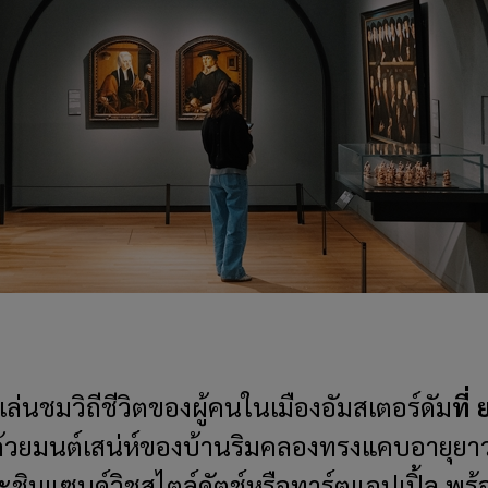
ล่นชมวิถีชีวิตของผู้คนในเมืองอัมสเตอร์ดัม
ที่
ลด้วยมนต์เสน่ห์ของบ้านริมคลองทรงแคบอายุ
ชิมแซนด์วิชสไตล์ดัตช์หรือทาร์ตแอปเปิ้ล พร