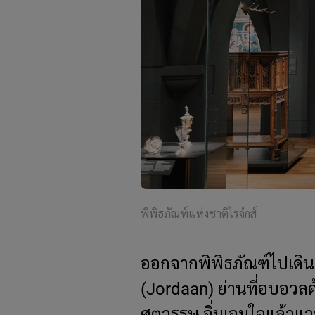
พิพิธภัณฑ์แห่งชาติไรจ์กส์
ออกจากพิพิธภัณฑ์ไปเดินเ
(Jordaan) ย่านที่อบอว
ศตวรรษ อิ่มเอมใจแล้วแวะ