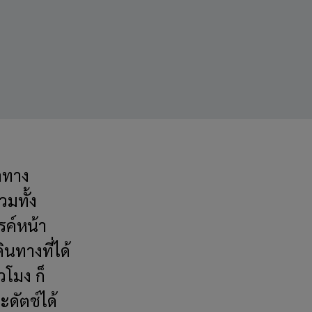
ลทาง
วมทั้ง
รค์หน้า
ินทางที่ได้
วโมง ก็
ดัตช์ได้