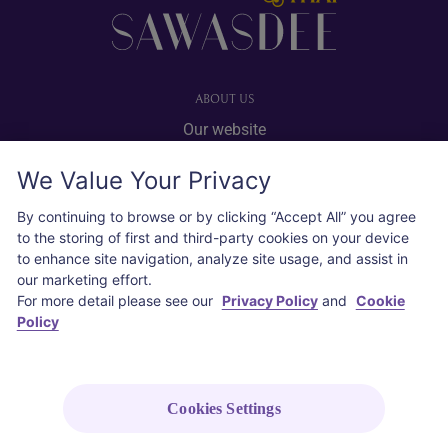
ABOUT US
Our website
Advertise with us
We Value Your Privacy
User agreement
Privacy policy
By continuing to browse or by clicking “Accept All” you agree
to the storing of first and third-party cookies on your device
Cookie policy
to enhance site navigation, analyze site usage, and assist in
our marketing effort.
SOCIAL
For more detail please see our
Privacy Policy
and
Cookie
Policy
Instagram
COPYRIGHT © 2026 Thai Airways International Public Company Limited
(THAI). All rights reserved.
Cookies Settings