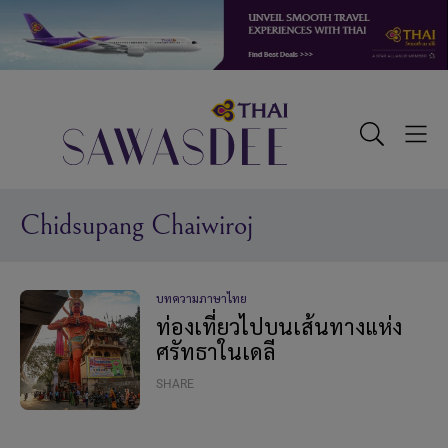
Skip
Skip
Skip
to
to
to
primary
main
footer
navigation
content
Sawasdee
Toggle
Togg
Search
Men
Chidsupang Chaiwiroj
บทความภาษาไทย
ท่องเที่ยวไปบนเส้นทางแห่ง
ศรัทธาในเดลี
SHARE