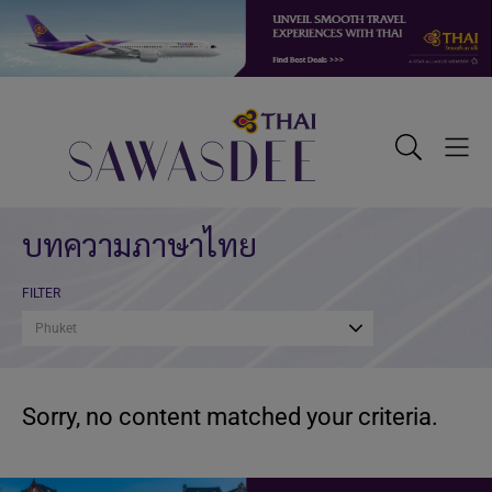
Skip
Skip
Skip
to
to
to
primary
main
footer
navigation
content
Sawasdee
Toggle
Togg
Search
Men
บทความภาษาไทย
FILTER
Phuket
Sorry, no content matched your criteria.