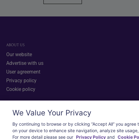
Footer
ABOUT US
Our website
Advertise with us
User agreement
Privacy policy
Cookie policy
We Value Your Privacy
COPYRIGHT © 2026 Thai Airways International Public Company Limited (THAI). A
By continuing to browse or by clicking “Accept All” you agree to
on your device to enhance site navigation, analyze site usage, 
For more detail please see our
Privacy Policy
and
Cookie Po