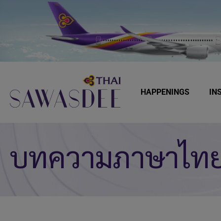
Skip
Skip
Skip
to
to
to
primary
main
footer
navigation
content
HAPPENINGS
IN
Sawasdee
บทความภาษาไท